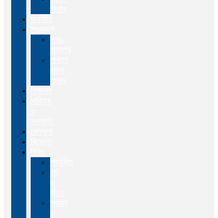
সংবাদ
অর্থনীতি
সারাবাংলা
নগর-
মহানগর
পার্বত্য
জেলা
সংবাদ
শিক্ষাঙ্গন
সাহিত্য
ও
সংস্কৃতি
খেলাধুলা
বিনোদন
বিবিধ
প্রযুক্তি
ধর্ম
ও
জীবন
স্বাস্থ্য
ও