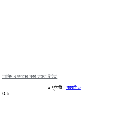
‘নাসিম ওসমানের ক্ষমা চাওয়া উচিত’
« পূর্ববর্তী
পরবর্তী »