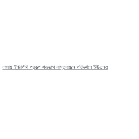
লামায় ইজিপিপি প্রকল্প শতভাগ বাস্তবায়নে পরিদর্শনে ইউএনও